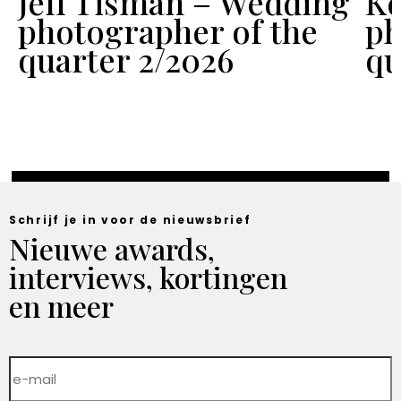
Jeff Tisman – Wedding
Ke
f
photographer of the
ph
quarter 2/2026
qu
Schrijf je in voor de nieuwsbrief
Nieuwe awards,
interviews, kortingen
en meer